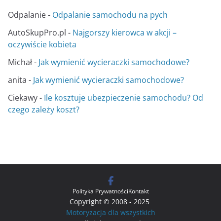
Odpalanie
-
Odpalanie samochodu na pych
AutoSkupPro.pl
-
Najgorszy kierowca w akcji –
oczywiście kobieta
Michał
-
Jak wymienić wycieraczki samochodowe?
anita
-
Jak wymienić wycieraczki samochodowe?
Ciekawy
-
Ile kosztuje ubezpieczenie samochodu? Od
czego zależy koszt?
Polityka Prywatności
Kontakt
Copyright © 2008 - 2025
Motoryzacja dla wszystkich