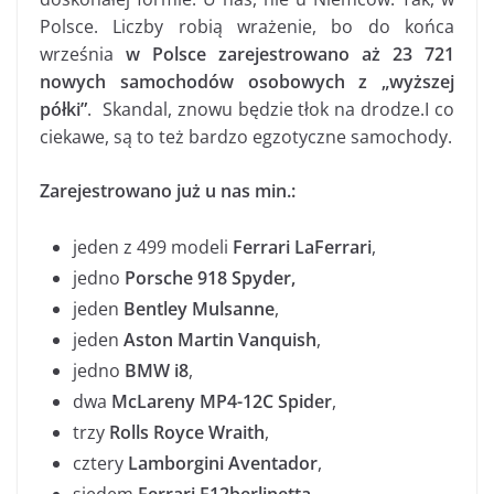
Polsce. Liczby robią wrażenie, bo do końca
września
w Polsce zarejestrowano aż 23 721
nowych samochodów osobowych z „wyższej
półki”
. Skandal, znowu będzie tłok na drodze.I co
ciekawe, są to też bardzo egzotyczne samochody.
Zarejestrowano już u nas min.:
jeden z 499 modeli
Ferrari LaFerrari
,
jedno
Porsche 918 Spyder,
jeden
Bentley Mulsanne
,
jeden
Aston Martin Vanquish
,
jedno
BMW i8
,
dwa
McLareny MP4-12C Spider
,
trzy
Rolls Royce Wraith
,
cztery
Lamborgini Aventador
,
siedem
Ferrari F12berlinetta
,