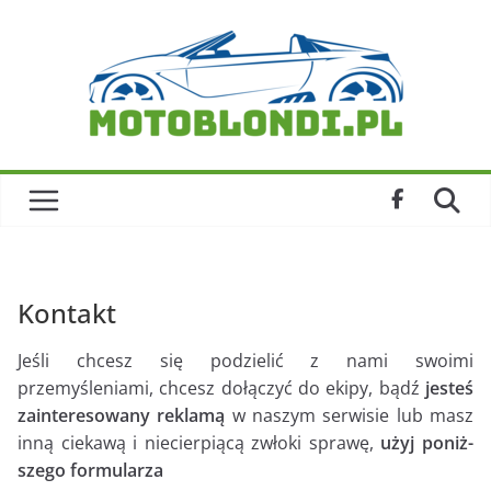
Skip
to
content
Kontakt
Jeśli chcesz się podzie­lić z nami swoimi
przemyśleniami, chcesz dołączyć do ekipy, bądź
jesteś
zain­te­re­so­wany reklamą
w naszym ser­wi­sie lub masz
inną cie­kawą i nie­cier­piącą zwłoki sprawę,
użyj poniż­
szego for­mu­la­rza