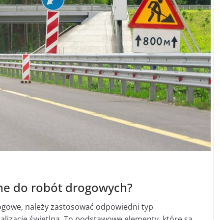
lne do robót drogowych?
ogowe, należy zastosować odpowiedni typ
izację świetlną. To podstawowe elementy, które są