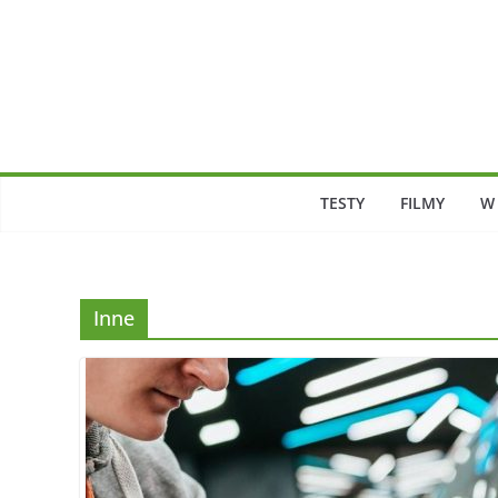
Skip
to
content
TESTY
FILMY
W
Inne