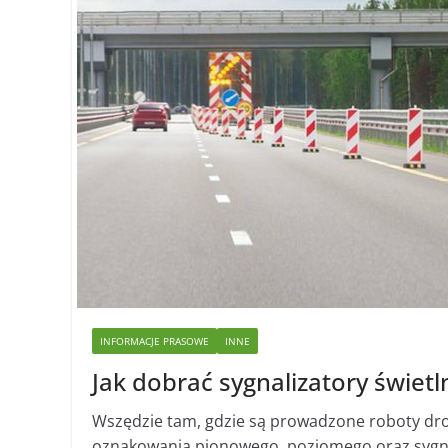
INFORMACJE PRASOWE
INNE
Jak dobrać sygnalizatory świet
Wszędzie tam, gdzie są prowadzone roboty dr
oznakowania pionowego, poziomego oraz sygnal