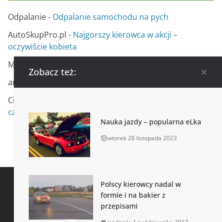
Odpalanie
-
Odpalanie samochodu na pych
AutoSkupPro.pl
-
Najgorszy kierowca w akcji –
oczywiście kobieta
Michał
-
Jak wymienić wycieraczki samochodowe?
Zobacz też:
anita
-
Jak wymienić wycieraczki samochodowe?
Ciekawy
-
Ile kosztuje ubezpieczenie samochodu? Od
czego zależy koszt?
Nauka jazdy – popularna eLka
wtorek 28 listopada 2023
Polscy kierowcy nadal w
Polityka Prywatności
Kontakt
formie i na bakier z
Copyright © 2008 - 2025
przepisami
Motoryzacja dla wszystkich