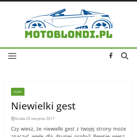
Skip
to
content
FILMY
Niewielki gest
środa 23 sierpnia 2017
Czy wiesz, że niewielki gest z twojej strony może
znaczyć wiele dla drugiej osoby? Pewnie wiesz.