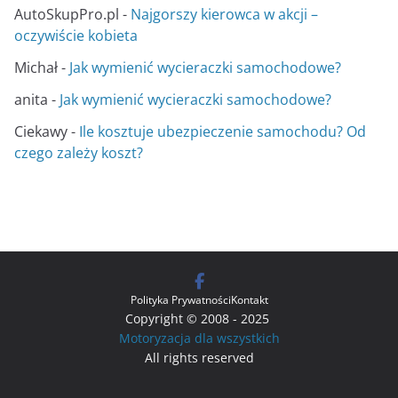
AutoSkupPro.pl
-
Najgorszy kierowca w akcji –
oczywiście kobieta
Michał
-
Jak wymienić wycieraczki samochodowe?
anita
-
Jak wymienić wycieraczki samochodowe?
Ciekawy
-
Ile kosztuje ubezpieczenie samochodu? Od
czego zależy koszt?
Polityka Prywatności
Kontakt
Copyright © 2008 - 2025
Motoryzacja dla wszystkich
All rights reserved