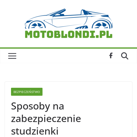
Skip
to
content
BEZPIECZEŃSTWO
Sposoby na
zabezpieczenie
studzienki