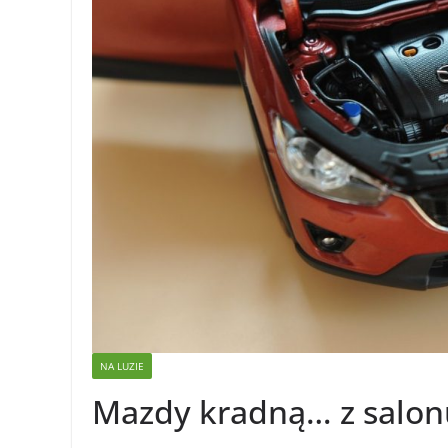
NA LUZIE
Mazdy kradną… z salon