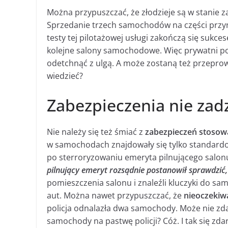
Można przypuszczać, że złodzieje są w stanie zap
Sprzedanie trzech samochodów na części przynie
testy tej pilotażowej usługi zakończą się sukc
kolejne salony samochodowe. Więc prywatni p
odetchnąć z ulgą. A może zostaną też przepro
wiedzieć?
Zabezpieczenia nie zadz
Nie należy się też śmiać z
zabezpieczeń stoso
w samochodach znajdowały się tylko standar
po sterroryzowaniu emeryta pilnującego salon
pilnujący emeryt rozsądnie postanowił sprawdzić,
pomieszczenia salonu i znaleźli kluczyki do sa
aut. Można nawet przypuszczać, że
nieoczekiwa
policja odnalazła dwa samochody. Może nie zdąż
samochody na pastwę policji? Cóż. I tak się zda