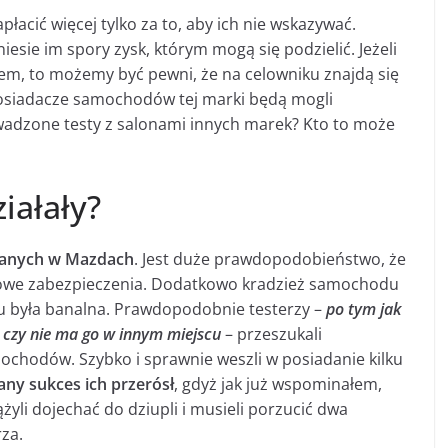
łacić więcej tylko za to, aby ich nie wskazywać.
sie im spory zysk, którym mogą się podzielić. Jeżeli
esem, to możemy być pewni, że na celowniku znajdą się
osiadacze samochodów tej marki będą mogli
wadzone testy z salonami innych marek? Kto to może
iałały?
wanych w Mazdach
. Jest duże prawdopodobieństwo, że
dowe zabezpieczenia. Dodatkowo kradzież samochodu
u była banalna. Prawdopodobnie testerzy –
po tym jak
 czy nie ma go w innym miejscu
– przeszukali
mochodów. Szybko i sprawnie weszli w posiadanie kilku
ny sukces ich przerósł
, gdyż jak już wspominałem,
yli dojechać do dziupli i musieli porzucić dwa
rza.