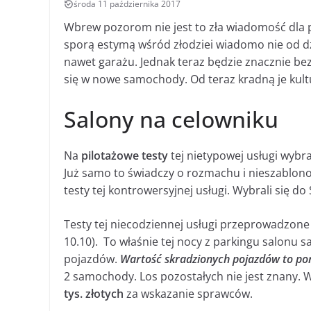
środa 11 października 2017
Wbrew pozorom nie jest to zła wiadomość dla 
sporą estymą wśród złodziei wiadomo nie od dzi
nawet garażu. Jednak teraz będzie znacznie be
się w nowe samochody. Od teraz kradną je kul
Salony na celowniku
Na
pilotażowe testy
tej nietypowej usługi wyb
Już samo to świadczy o rozmachu i nieszablo
testy tej kontrowersyjnej usługi. Wybrali się 
Testy tej niecodziennej usługi przeprowadzone 
10.10). To właśnie tej nocy z parkingu salon
pojazdów.
Wartość skradzionych pojazdów to pon
2 samochody. Los pozostałych nie jest znany. W
tys. złotych
za wskazanie sprawców.