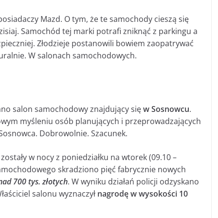
posiadaczy Mazd. O tym, że te samochody cieszą się
siaj. Samochód tej marki potrafi zniknąć z parkingu a
zpieczniej. Złodzieje postanowili bowiem zaopatrywać
turalnie. W salonach samochodowych.
rano salon samochodowy znajdujący się
w Sosnowcu
.
nowym myśleniu osób planujących i przeprowadzających
do Sosnowca. Dobrowolnie. Szacunek.
zostały w nocy z poniedziałku na wtorek (09.10 –
u samochodowego skradziono pięć fabrycznie nowych
ad 700 tys. złotych
. W wyniku działań policji odzyskano
łaściciel salonu wyznaczył
nagrodę w wysokości 10