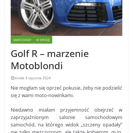
SAMOCHODY
W DROGĘ
Golf R – marzenie
Motoblondi
środa 3 stycznia 2024
Nie mogłam się oprzeć pokusie, żeby nie podzielić
się z wami moto-nowinkami.
Niedawno miałam przyjemność obejrzeć w
zaprzyjaźnionym salonie samochodowym
samochód, na którego widok „szczeny opadały”
nie tylko mężczyznom, ale także kobietom, m.in.