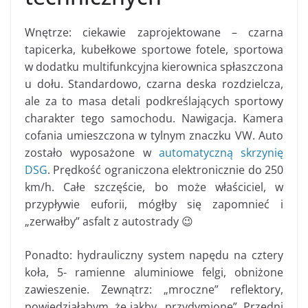
Wnętrze: ciekawie zaprojektowane – czarna
tapicerka, kubełkowe sportowe fotele, sportowa
w dodatku multifunkcyjna kierownica spłaszczona
u dołu. Standardowo, czarna deska rozdzielcza,
ale za to masa detali podkreślających sportowy
charakter tego samochodu. Nawigacja. Kamera
cofania umieszczona w tylnym znaczku VW. Auto
zostało wyposażone w
automatyczną skrzynię
DSG
. Prędkość ograniczona elektronicznie do 250
km/h. Całe szczęście, bo może właściciel, w
przypływie euforii, mógłby się zapomnieć i
„zerwałby” asfalt z autostrady 😉
Ponadto: hydrauliczny system napędu na cztery
koła, 5- ramienne aluminiowe felgi, obniżone
zawieszenie. Zewnątrz: „mroczne” reflektory,
powiedziałabym, że jakby „przydymione”. Przedni