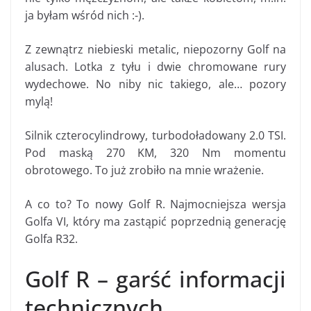
ja byłam wśród nich :-).
Z zewnątrz niebieski metalic, niepozorny Golf na
alusach. Lotka z tyłu i dwie chromowane rury
wydechowe. No niby nic takiego, ale… pozory
mylą!
Silnik czterocylindrowy, turbodoładowany 2.0 TSI.
Pod maską 270 KM, 320 Nm momentu
obrotowego. To już zrobiło na mnie wrażenie.
A co to? To nowy Golf R. Najmocniejsza wersja
Golfa VI, który ma zastąpić poprzednią generację
Golfa R32.
Golf R – garść informacji
technicznych