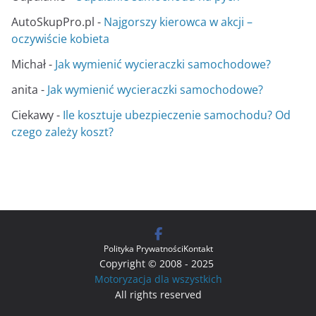
AutoSkupPro.pl
-
Najgorszy kierowca w akcji –
oczywiście kobieta
Michał
-
Jak wymienić wycieraczki samochodowe?
anita
-
Jak wymienić wycieraczki samochodowe?
Ciekawy
-
Ile kosztuje ubezpieczenie samochodu? Od
czego zależy koszt?
Polityka Prywatności
Kontakt
Copyright © 2008 - 2025
Motoryzacja dla wszystkich
All rights reserved