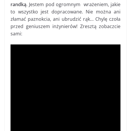
randką
. Jestem pod ogromnym wrażeniem, jakie
to wszystko jest dopracowane. Nie można ani
złamać paznokcia, ani ubrudzić rąk… Chylę czoła
przed geniuszem inżynierów! Zresztą zobaczcie
sami: