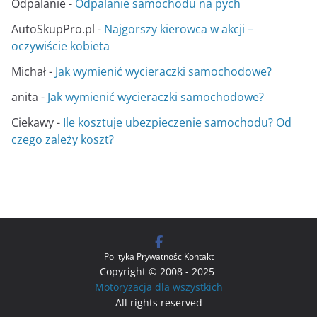
Odpalanie
-
Odpalanie samochodu na pych
AutoSkupPro.pl
-
Najgorszy kierowca w akcji –
oczywiście kobieta
Michał
-
Jak wymienić wycieraczki samochodowe?
anita
-
Jak wymienić wycieraczki samochodowe?
Ciekawy
-
Ile kosztuje ubezpieczenie samochodu? Od
czego zależy koszt?
Polityka Prywatności
Kontakt
Copyright © 2008 - 2025
Motoryzacja dla wszystkich
All rights reserved