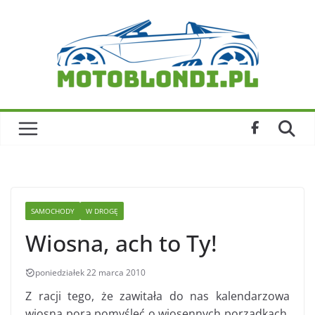
Skip
to
content
SAMOCHODY
W DROGĘ
Wiosna, ach to Ty!
poniedziałek 22 marca 2010
Z racji tego, że zawitała do nas kalendarzowa
wiosna pora pomyśleć o wiosennych porządkach.