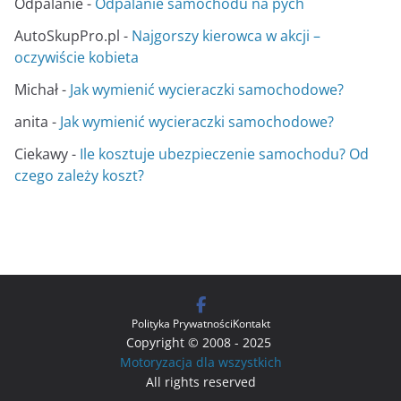
Odpalanie
-
Odpalanie samochodu na pych
AutoSkupPro.pl
-
Najgorszy kierowca w akcji –
oczywiście kobieta
Michał
-
Jak wymienić wycieraczki samochodowe?
anita
-
Jak wymienić wycieraczki samochodowe?
Ciekawy
-
Ile kosztuje ubezpieczenie samochodu? Od
czego zależy koszt?
Polityka Prywatności
Kontakt
Copyright © 2008 - 2025
Motoryzacja dla wszystkich
All rights reserved