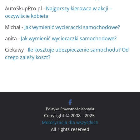
AutoSkupPro.pl
-
Najgorszy kierowca w akcji –
oczywiście kobieta
Michał
-
Jak wymienić wycieraczki samochodowe?
anita
-
Jak wymienić wycieraczki samochodowe?
Ciekawy
-
Ile kosztuje ubezpieczenie samochodu? Od
czego zależy koszt?
Polityka Prywatności
Kontakt
Copyright © 2008 - 2025
Motoryzacja dla wszystkich
All rights reserved