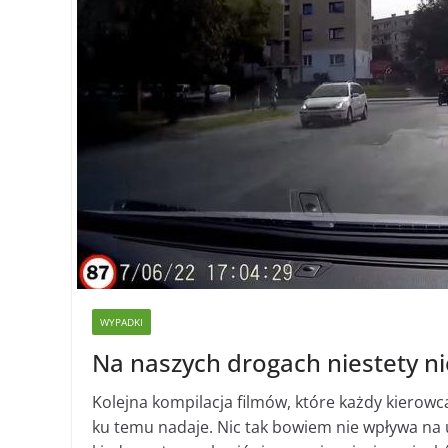
WYPADKI
Na naszych drogach niestety nie
Kolejna kompilacja filmów, które każdy kierowc
ku temu nadaje. Nic tak bowiem nie wpływa na 