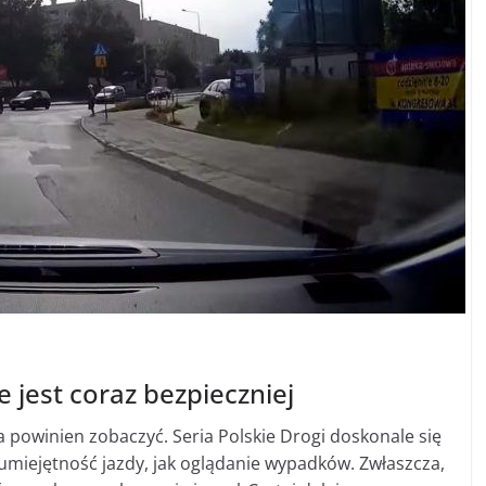
 jest coraz bezpieczniej
a powinien zobaczyć. Seria Polskie Drogi doskonale się
umiejętność jazdy, jak oglądanie wypadków. Zwłaszcza,