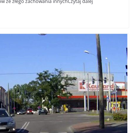
ów ze złego zachowania innychCzytaj dalej