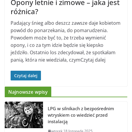
Opony letnie i zimowe – jaka jest
różnica?
Padający śnieg albo deszcz zawsze daje kobietom
powód do ponarzekania, do pomarudzenia.
Powodem może być to, że trzeba wymienić
opony, i co za tym idzie będzie się kiepsko
jeździło. Ostatnio los zdecydował, że spotkałam
panią, która nie wiedziała, czymCzytaj dalej
Czytaj dalej
Najnowsze wpisy
LPG w silnikach z bezpośrednim
wtryskiem co wiedzieć przed
instalacją
wtorek 18 listopada 2025