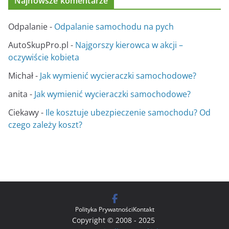
Najnowsze komentarze
Odpalanie
-
Odpalanie samochodu na pych
AutoSkupPro.pl
-
Najgorszy kierowca w akcji –
oczywiście kobieta
Michał
-
Jak wymienić wycieraczki samochodowe?
anita
-
Jak wymienić wycieraczki samochodowe?
Ciekawy
-
Ile kosztuje ubezpieczenie samochodu? Od
czego zależy koszt?
Polityka Prywatności
Kontakt
Copyright © 2008 - 2025