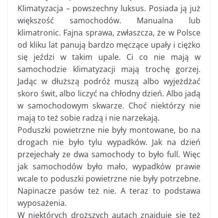
Klimatyzacja – powszechny luksus. Posiada ją już
większość samochodów. Manualna lub
klimatronic. Fajna sprawa, zwłaszcza, że w Polsce
od kliku lat panują bardzo męczące upały i ciężko
się jeździ w takim upale. Ci co nie mają w
samochodzie klimatyzacji mają trochę gorzej.
Jadąc w dłuższą podróż muszą albo wyjeżdżać
skoro świt, albo liczyć na chłodny dzień. Albo jadą
w samochodowym skwarze. Choć niektórzy nie
mają to też sobie radzą i nie narzekają.
Poduszki powietrzne nie były montowane, bo na
drogach nie było tylu wypadków. Jak na dzień
przejechały ze dwa samochody to było full. Więc
jak samochodów było mało, wypadków prawie
wcale to poduszki powietrzne nie były potrzebne.
Napinacze pasów też nie. A teraz to podstawa
wyposażenia.
W niektórych droższych autach znajduje się też