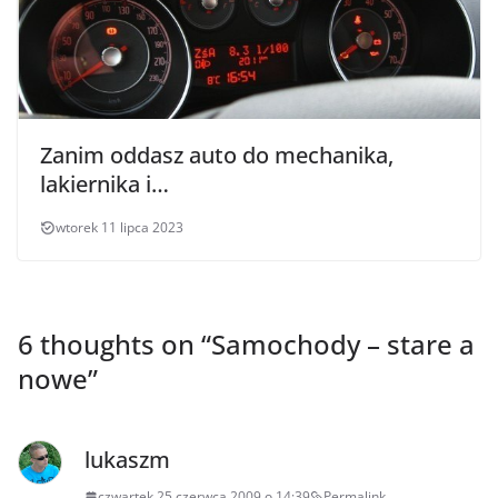
Zanim oddasz auto do mechanika,
lakiernika i…
wtorek 11 lipca 2023
6 thoughts on “
Samochody – stare a
nowe
”
lukaszm
czwartek 25 czerwca 2009 o 14:39
Permalink