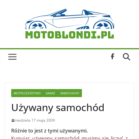
Skip
to
content
BEZPIECZEŃSTWO
GARAŻ
SAMOCHODY
Używany samochód
niedziela 17 maja 2009
Różnie to jest z tymi używanymi.
Kupując używany samochód musimy się liczyć z