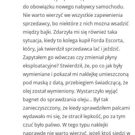
do obowiązku nowego nabywcy samochodu.
Nie warto wierzyć we wszystkie zapewnienia
sprzedawcy, bo niektóre z nich można wsadzić
między bajki. Zdarzyła mi się również taka
sytuacja, kiedy to kolega kupił Forda Escorta,
który, jak twierdził sprzedawca lać i jeździć.
Zapytałem go wówczas czy zmieniał płyny
eksploatacyjne? Stwierdził, że, po co jak były
wymieniane i pokazał mi naklejkę umieszczoną
pod maską z datą, przebiegiem świadczącą, że
olej został wymieniony. Wystarczyło wyjąć
bagnet do sprawdzania oleju… Był tak
zanieczyszczony, że kiedy sprawdziłem palcami
wydawało mi się, że stracił lepkość, po za tym
czuć było paliwo. W tego typu naklejki
naprawdę nie warto wierzyć, jeżeli ktoś siedzi w