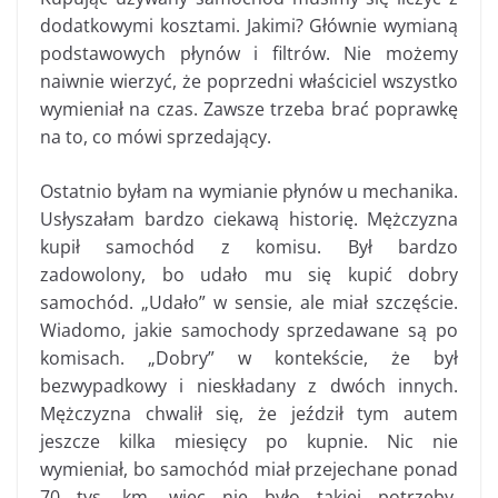
dodatkowymi kosztami. Jakimi? Głównie wymianą
podstawowych płynów i filtrów. Nie możemy
naiwnie wierzyć, że poprzedni właściciel wszystko
wymieniał na czas. Zawsze trzeba brać poprawkę
na to, co mówi sprzedający.
Ostatnio byłam na wymianie płynów u mechanika.
Usłyszałam bardzo ciekawą historię. Mężczyzna
kupił samochód z komisu. Był bardzo
zadowolony, bo udało mu się kupić dobry
samochód. „Udało” w sensie, ale miał szczęście.
Wiadomo, jakie samochody sprzedawane są po
komisach. „Dobry” w kontekście, że był
bezwypadkowy i nieskładany z dwóch innych.
Mężczyzna chwalił się, że jeździł tym autem
jeszcze kilka miesięcy po kupnie. Nic nie
wymieniał, bo samochód miał przejechane ponad
70 tys. km, więc nie było takiej potrzeby.