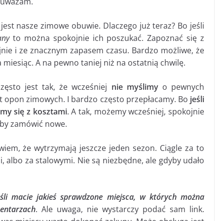
ak uważam.
 jest nasze zimowe obuwie. Dlaczego już teraz? Bo jeśli
any
to można spokojnie ich poszukać. Zapoznać się z
jnie i ze znacznym zapasem czasu. Bardzo możliwe, że
miesiąc. A na pewno taniej niż na ostatnią chwilę.
ęsto jest tak, że wcześniej
nie myślimy
o pewnych
łt opon zimowych. I bardzo często przepłacamy. Bo
jeśli
ymy się z kosztami
. A tak, możemy wcześniej, spokojnie
eby zamówić nowe.
wiem, że wytrzymają jeszcze jeden sezon. Ciągle za to
, albo za stalowymi. Nie są niezbędne, ale gdyby udało
eśli macie jakieś sprawdzone miejsca, w których można
entarzach
. Ale uwaga, nie wystarczy podać sam link.