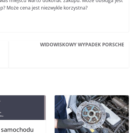
 was miejscu warto dokonać zakupu. Może obsługa jest
p? Może cena jest niezwykle korzystna?
WIDOWISKOWY WYPADEK PORSCHE
a samochodu