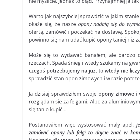
nie myślicie. Jednak to błąd. Przynajmniej ja t
Warto jak najszybciej sprawdzić w jakim stanie
okaże się, że nasze
opony nadają się do wymi
ofertą, zamówić i poczekać na dostawę. Spoko
powinno się nam udać kupić opony taniej niż za 
Może się to wydawać banałem, ale bardzo cz
rzeczach. Spada śnieg i wtedy szukamy na gwa
czegoś potrzebujemy na już, to wtedy nie licz
sprawdzić stan opon zimowych i w razie potrz
Ja dzisiaj sprawdziłem swoje
opony zimowe
i 
rozglądam się za felgami. Albo za aluminiowymi
się tanio kupić…
Postanowiłem więc wystosować mały apel:
j
zamówić opony lub felgi to dajcie znać w kom