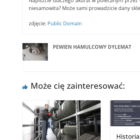
Napiszcie dlaczego akurat w polecanym przez
niesamowita? Może sami prowadzicie dany skle
zdjęcie:
Public Domain
PEWIEN HAMULCOWY DYLEMAT
Może cię zainteresować:
Histori