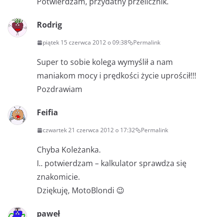
Potwierdzam, przydatny przelicznik.
Rodrig
piątek 15 czerwca 2012 o 09:38
Permalink
Super to sobie kolega wymyślił a nam
maniakom mocy i prędkości życie uprościł!!!
Pozdrawiam
Feifia
czwartek 21 czerwca 2012 o 17:32
Permalink
Chyba Koleżanka.
I.. potwierdzam – kalkulator sprawdza się
znakomicie.
Dziękuję, MotoBlondi 😉
paweł