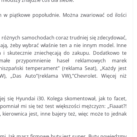
młodszy znajdzie coś dla siebie.
 w piątkowe popołudnie. Można zwariować od ilości
o różnych samochodach coraz trudniej się zdecydować,
ają, żeby wybrać właśnie ten a nie innym model. Inne
a i skutecznie zniechęcają do zakupu. Dodatkowo te
małe przypomnienie haseł reklamowych marek
hiszpański temperament” (reklama Seat), „Każdy jest
), „Das Auto”(reklama VW),”Chevrolet. Więcej niż
ej się Hyundai i30. Kolega skomentował, jak to facet,
pomniał mi się też test większości mężczyzn: „Fiaaat?!
 kierownica jest, inne bajery też, więc może to jednak
mi. Jak masz firmowe buty jest super. Buty powiedzmy