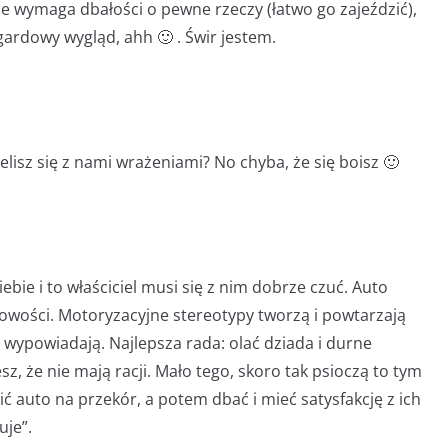
 że wymaga dbałości o pewne rzeczy (łatwo go zajeździć),
ardowy wygląd, ahh 🙂 . Świr jestem.
elisz się z nami wrażeniami? No chyba, że się boisz 🙂
ie i to właściciel musi się z nim dobrze czuć. Auto
owości. Motoryzacyjne stereotypy tworzą i powtarzają
ę wypowiadają. Najlepsza rada: olać dziada i durne
sz, że nie mają racji. Mało tego, skoro tak psioczą to tym
ić auto na przekór, a potem dbać i mieć satysfakcję z ich
uje”.