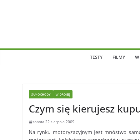
Skip
to
content
TESTY
FILMY
W
SAMOCHODY
W DROGĘ
Czym się kierujesz ku
sobota 22 sierpnia 2009
Na rynku motoryzacyjnym jest mnóstwo samo