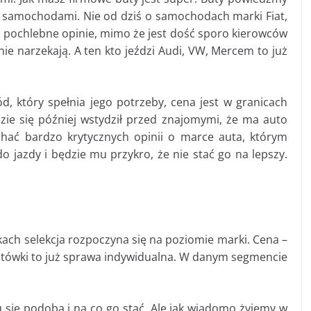
 z samochodami. Nie od dziś o samochodach marki Fiat,
ło pochlebne opinie, mimo że jest dość sporo kierowców
ie narzekają. A ten kto jeździ Audi, VW, Mercem to już
d, który spełnia jego potrzeby, cena jest w granicach
dzie się później wstydził przed znajomymi, że ma auto
uchać bardzo krytycznych opinii o marce auta, którym
do jazdy i będzie mu przykro, że nie stać go na lepszy.
ch selekcja rozpoczyna się na poziomie marki. Cena –
otówki to już sprawa indywidualna. W danym segmencie
 się podoba i na co go stać. Ale jak wiadomo żyjemy w