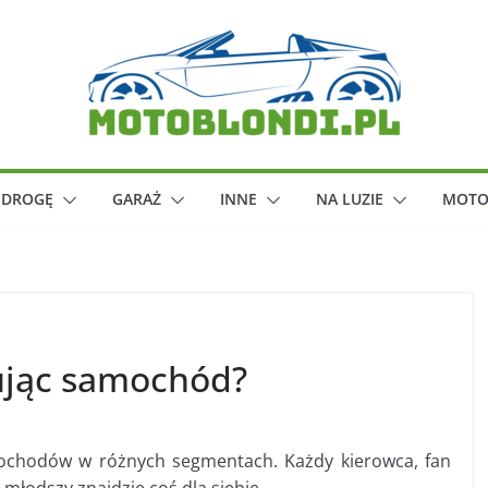
 DROGĘ
GARAŻ
INNE
NA LUZIE
MOTO
pując samochód?
chodów w różnych segmentach. Każdy kierowca, fan