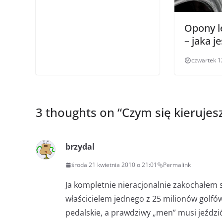
Opony l
– jaka j
czwartek 1
3 thoughts on “
Czym się kieruje
brzydal
środa 21 kwietnia 2010 o 21:01
Permalink
Ja kompletnie nieracjonalnie zakochałem 
właścicielem jednego z 25 milionów golfów
pedalskie, a prawdziwy „men” musi jeździ