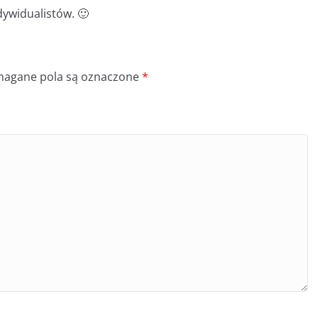
dywidualistów. 🙂
agane pola są oznaczone
*