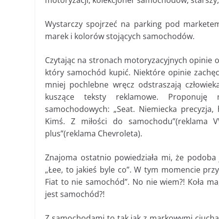
motoryzacji, kolekcjoner samochodów, starszy, 
Wystarczy spojrzeć na parking pod marketem
marek i kolorów stojących samochodów.
Czytając na stronach motoryzacyjnych opinie 
który samochód kupić. Niektóre opinie zachęc
mniej pochlebne wręcz odstraszają człowiek
kuszące teksty reklamowe. Proponuję 
samochodowych: „Seat. Niemiecka precyzja, 
Kimś. Z miłości do samochodu”(reklama VW
plus”(reklama Chevroleta).
Znajoma ostatnio powiedziała mi, że podoba j
„Łee, to jakieś byle co”. W tym momencie przy
Fiat to nie samochód”. No nie wiem?! Koła ma,
jest samochód?!
Z samochodami to tak jak z markowymi ciucha