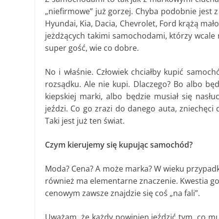
„niefirmowe” już gorzej. Chyba podobnie jest
Hyundai, Kia, Dacia, Chevrolet, Ford krążą ma
jeżdżących takimi samochodami, którzy wcale n
super gość, wie co dobre.
No i właśnie. Człowiek chciałby kupić samochó
rozsądku. Ale nie kupi. Dlaczego? Bo albo bę
kiepskiej marki, albo będzie musiał się nasł
jeździ. Co go zrazi do danego auta, zniechęci 
Taki jest już ten świat.
Czym kierujemy się kupując samochód?
Moda? Cena? A może marka? W wieku przypadka
również ma elementarne znaczenie. Kwestia g
cenowym zawsze znajdzie się coś „na fali”.
Uważam, że każdy powinien jeździć tym, co mu