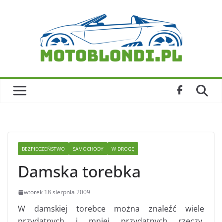
Skip
to
content
BEZPIECZEŃSTWO
SAMOCHODY
W DROGĘ
Damska torebka
wtorek 18 sierpnia 2009
W damskiej torebce można znaleźć wiele
przydatnych i mniej przydatnych rzeczy.