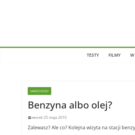
Skip
to
content
TESTY
FILMY
W
SAMOCHODY
Benzyna albo olej?
wtorek 25 maja 2010
Zalewasz? Ale co? Kolejna wizyta na stacji benz