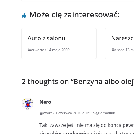
Może cię zainteresować:
Auto z salonu
Nareszci
czwartek 14 maja 2009
środa 13 m
2 thoughts on “
Benzyna albo olej
Nero
wtorek 1 czerwca 2010 o 16:35
Permalink
Tak, zawsze jeśli nie ma się do końca pewn
się wybierze odpowiedni pistolet dystrybut