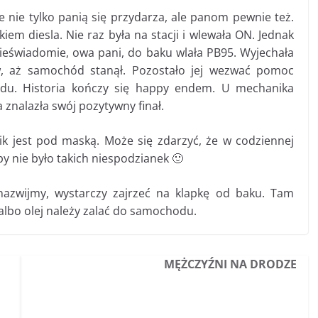
e nie tylko panią się przydarza, ale panom pewnie też.
iem diesla. Nie raz była na stacji i wlewała ON. Jednak
 nieświadomie, owa pani, do baku wlała PB95. Wyjechała
trów, aż samochód stanął. Pozostało jej wezwać pomoc
u. Historia kończy się happy endem. U mechanika
a znalazła swój pozytywny finał.
lnik jest pod maską. Może się zdarzyć, że w codziennej
eby nie było takich niespodzianek 🙂
 nazwijmy, wystarczy zajrzeć na klapkę od baku. Tam
albo olej należy zalać do samochodu.
MĘŻCZYŹNI NA DRODZE