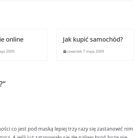
e online
Jak kupić samochód?
aja 2009
czwartek 7 maja 2009
?
”
ości co jest pod maską lepiej trzy razy się zastanowić nim
ora. A jeśli już zatanowało się złe paliwo broń boże nie