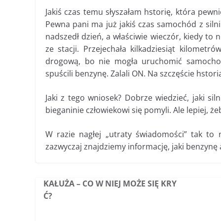
Jakiś czas temu słyszałam hstorię, która pewni
Pewna pani ma już jakiś czas samochód z silnik
nadszedł dzień, a właściwie wieczór, kiedy to
ze stacji. Przejechała kilkadziesiąt kilome
drogową, bo nie mogła uruchomić samochod
spuścili benzynę. Zalali ON. Na szczęście hstori
Jaki z tego wniosek? Dobrze wiedzieć, jaki si
bieganinie człowiekowi się pomyli. Ale lepiej, ż
W razie nagłej „utraty świadomości” tak to
zazwyczaj znajdziemy informację, jaki benzynę 
KAŁUŻA – CO W NIEJ MOŻE SIĘ KRY
Ć?