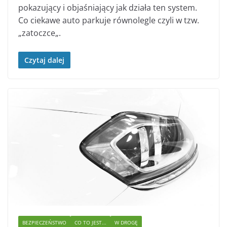
pokazujący i objaśniający jak działa ten system.
Co ciekawe auto parkuje równolegle czyli w tzw.
„zatoczce„.
Czytaj dalej
BEZPIECZEŃSTWO
CO TO JEST...
W DROGĘ