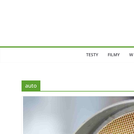
Skip
to
content
TESTY
FILMY
W
auto