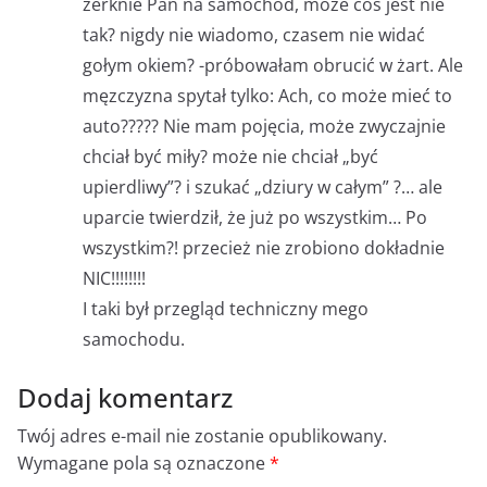
zerknie Pan na samochód, może coś jest nie
tak? nigdy nie wiadomo, czasem nie widać
gołym okiem? -próbowałam obrucić w żart. Ale
męzczyzna spytał tylko: Ach, co może mieć to
auto????? Nie mam pojęcia, może zwyczajnie
chciał być miły? może nie chciał „być
upierdliwy”? i szukać „dziury w całym” ?… ale
uparcie twierdził, że już po wszystkim… Po
wszystkim?! przecież nie zrobiono dokładnie
NIC!!!!!!!!
I taki był przegląd techniczny mego
samochodu.
Dodaj komentarz
Twój adres e-mail nie zostanie opublikowany.
Wymagane pola są oznaczone
*