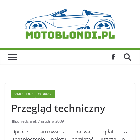
Skip
to
content
SAMOCHODY
W DROGĘ
Przegląd techniczny
poniedziałek 7 grudnia 2009
Oprócz tankowania paliwa, opłat za
ubezpieczenie należy pamiętać jeszcze o…