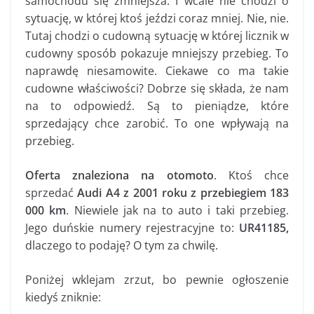
samochodu się zmniejsza. I wcale nie chodzi o
sytuację, w której ktoś jeździ coraz mniej. Nie, nie.
Tutaj chodzi o cudowną sytuację w której licznik w
cudowny sposób pokazuje mniejszy przebieg. To
naprawdę niesamowite. Ciekawe co ma takie
cudowne właściwości? Dobrze się składa, że nam
na to odpowiedź. Są to pieniądze, które
sprzedający chce zarobić. To one wpływają na
przebieg.
Oferta znaleziona na otomoto
. Ktoś chce
sprzedać
Audi A4 z 2001 roku z przebiegiem 183
000 km
. Niewiele jak na to auto i taki przebieg.
Jego duńskie numery rejestracyjne to:
UR41185,
dlaczego to podaję? O tym za chwilę.
Poniżej wklejam zrzut, bo pewnie ogłoszenie
kiedyś zniknie: