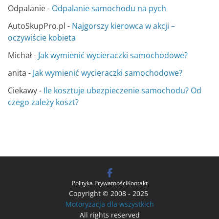
Odpalanie
-
Odpalanie samochodu na pych
AutoSkupPro.pl
-
Najgorszy kierowca w akcji –
oczywiście kobieta
Michał
-
Jak wymienić wycieraczki samochodowe?
anita
-
Jak wymienić wycieraczki samochodowe?
Ciekawy
-
Ile kosztuje ubezpieczenie samochodu? Od
czego zależy koszt?
Polityka Prywatności
Kontakt
Copyright © 2008 - 2025
Motoryzacja dla wszystkich
All rights reserved