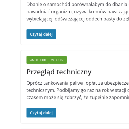
Dbanie o samochód porównałabym do dbania o s
nawadniać organizm, używa kremów nawilżającyc
wybielającej, odświeżającej oddech pasty do zę
Czytaj dalej
SAMOCHODY
W DROGĘ
Przegląd techniczny
Oprócz tankowania paliwa, opłat za ubezpiecze
technicznym. Podbijamy go raz na rok w stacji d
czasem może się zdarzyć, że zupełnie zapomnimy
Czytaj dalej