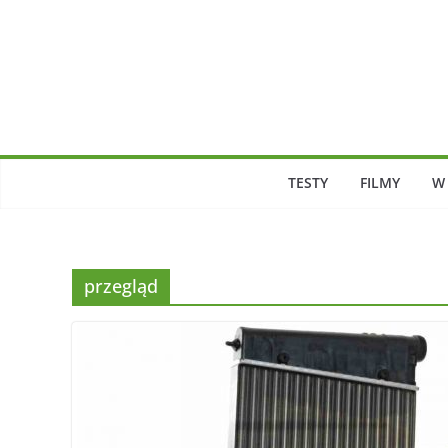
Skip
to
content
TESTY
FILMY
W
przegląd