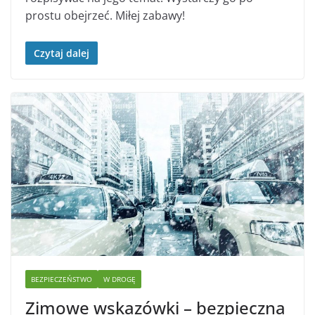
prostu obejrzeć. Miłej zabawy!
Czytaj dalej
BEZPIECZEŃSTWO
W DROGĘ
Zimowe wskazówki – bezpieczna