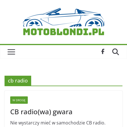
Skip
to
content
cb radio
W DROGĘ
CB radio(wa) gwara
Nie wystarczy mieć w samochodzie CB radio.