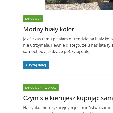
SAMOCHODY
Modny biały kolor
Jakiś czas temu pisałam o trendzie na biały ko
nie utrzymała. Pewnie dlatego, że u nas lata tyl
samochody jeżdżące poCzytaj dalej
Czytaj dalej
SAMOCHODY
W DROGĘ
Czym się kierujesz kupując sa
Na rynku motoryzacyjnym jest mnóstwo samoc