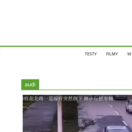
Skip
to
content
TESTY
FILMY
W
audi