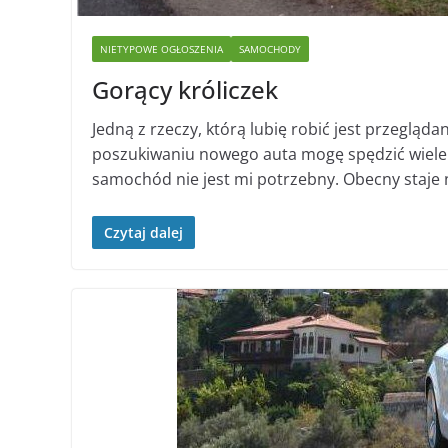
NIETYPOWE OGŁOSZENIA
SAMOCHODY
Gorący króliczek
Jedną z rzeczy, którą lubię robić jest przeglą
poszukiwaniu nowego auta mogę spędzić wiele g
samochód nie jest mi potrzebny. Obecny staje n
Czytaj dalej