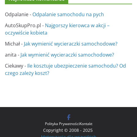
Odpalanie
-
Odpalanie samochodu na pych
AutoSkupPro.pl
-
Najgorszy kierowca w akcji –
oczywiście kobieta
Michał
-
Jak wymienić wycieraczki samochodowe?
anita
-
Jak wymienić wycieraczki samochodowe?
Ciekawy
-
Ile kosztuje ubezpieczenie samochodu? Od
czego zależy koszt?
Polityka Prywatności
Kontakt
Copyright © 2008 - 2025
Motoryzacja dla wszystkich